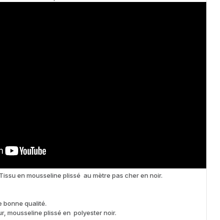
e plissé au mètre pas cher en noir.
 bonne qualité.
r, mousseline plissé en polyester noir.