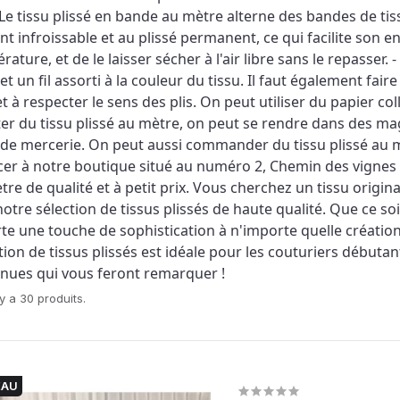
Le tissu plissé en bande au mètre alterne des bandes de tissu l
 infroissable et au plissé permanent, ce qui facilite son entre
ature, et de le laisser sécher à l'air libre sans le repasser. -
 et un fil assorti à la couleur du tissu. Il faut également faire
et à respecter le sens des plis. On peut utiliser du papier co
er du tissu plissé au mètre, on peut se rendre dans des mag
 de mercerie. On peut aussi commander du tissu plissé au mè
cer à notre boutique situé au numéro 2, Chemin des vignes 
tre de qualité et à petit prix. Vous cherchez un tissu origin
tre sélection de tissus plissés de haute qualité. Que ce soi
te une touche de sophistication à n'importe quelle création.
ction de tissus plissés est idéale pour les couturiers débu
enues qui vous feront remarquer !
l y a 30 produits.
EAU