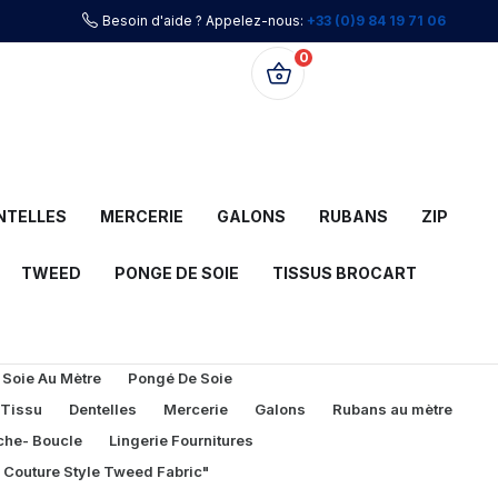
Besoin d'aide ? Appelez-nous:
+33 (0)9 84 19 71 06
0
0,00 €
NTELLES
MERCERIE
GALONS
RUBANS
ZIP
TWEED
PONGE DE SOIE
TISSUS BROCART
 Soie Au Mètre
Pongé De Soie
 Tissu
Dentelles
Mercerie
Galons
Rubans au mètre
che- Boucle
Lingerie Fournitures
l Couture Style Tweed Fabric"