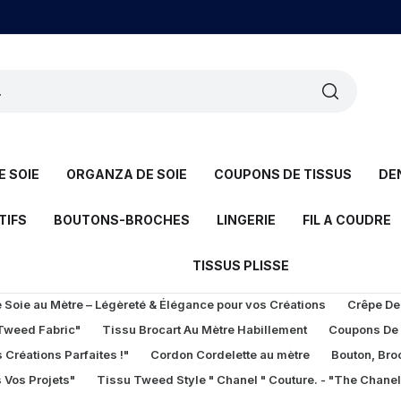
 SOIE
ORGANZA DE SOIE
COUPONS DE TISSUS
DE
TIFS
BOUTONS-BROCHES
LINGERIE
FIL A COUDRE
TISSUS PLISSE
Soie au Mètre – Légèreté & Élégance pour vos Créations
Crêpe De
 Tweed Fabric"
Tissu Brocart Au Mètre Habillement
Coupons De
 Créations Parfaites !"
Cordon Cordelette au mètre
Bouton, Bro
 Vos Projets"
Tissu Tweed Style " Chanel " Couture. - "The Chane