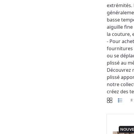
extrémités. 
généralement
basse tempér
aiguille fine
la couture, 
- Pour achet
fournitures
ou se dépla
plissé au mè
Découvrez no
plissé appor
notre colle
créez des t
I
NOUV