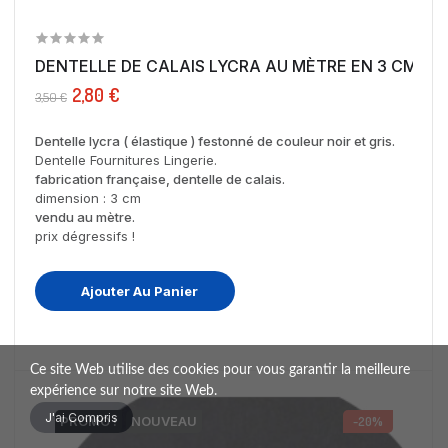
DENTELLE DE CALAIS LYCRA AU MÈTRE EN 3 CM NO
2,80 €
3,50 €
Dentelle lycra ( élastique ) festonné de couleur noir et gris.
Dentelle Fournitures Lingerie.
fabrication française, dentelle de calais.
dimension : 3 cm
vendu au mètre.
prix dégressifs !
Ajouter Au Panier
Ce site Web utilise des cookies pour vous garantir la meilleure
expérience sur notre site Web.
J'ai Compris
PROMO !
NOUVEAU
-20%