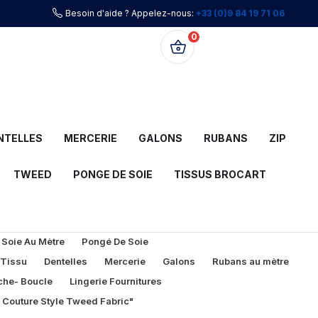
Besoin d'aide ? Appelez-nous:
+33 (0)9 84 19 71 06
0
0,00 €
NTELLES
MERCERIE
GALONS
RUBANS
ZIP
TWEED
PONGE DE SOIE
TISSUS BROCART
 Soie Au Mètre
Pongé De Soie
 Tissu
Dentelles
Mercerie
Galons
Rubans au mètre
che- Boucle
Lingerie Fournitures
l Couture Style Tweed Fabric"