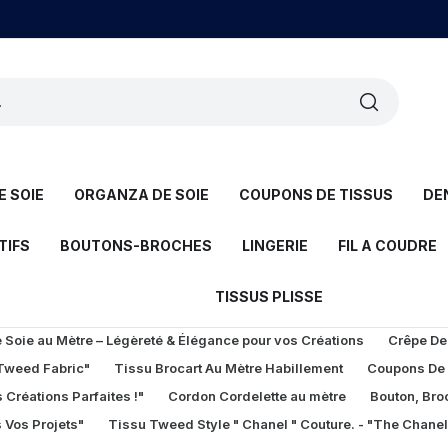
 SOIE
ORGANZA DE SOIE
COUPONS DE TISSUS
DE
TIFS
BOUTONS-BROCHES
LINGERIE
FIL A COUDRE
TISSUS PLISSE
Soie au Mètre – Légèreté & Élégance pour vos Créations
Crêpe De
 Tweed Fabric"
Tissu Brocart Au Mètre Habillement
Coupons De
 Créations Parfaites !"
Cordon Cordelette au mètre
Bouton, Bro
 Vos Projets"
Tissu Tweed Style " Chanel " Couture. - "The Chane