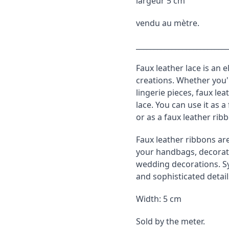
largeur 5 cm
vendu au mètre.
__________________________
Faux leather lace is an 
creations. Whether you'
lingerie pieces, faux lea
lace. You can use it as a
or as a faux leather rib
Faux leather ribbons are
your handbags, decorate
wedding decorations. Syn
and sophisticated detail
Width: 5 cm
Sold by the meter.