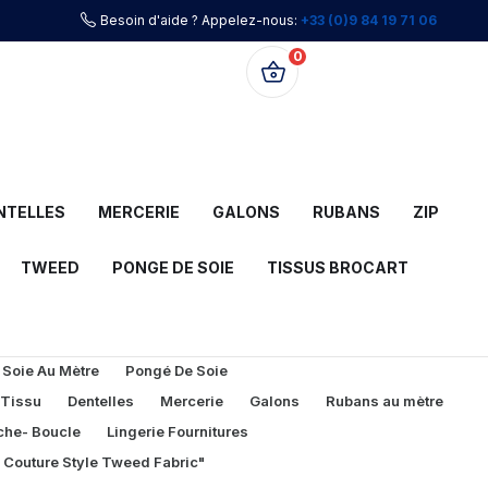
Besoin d'aide ? Appelez-nous:
+33 (0)9 84 19 71 06
0
0,00 €
NTELLES
MERCERIE
GALONS
RUBANS
ZIP
TWEED
PONGE DE SOIE
TISSUS BROCART
 Soie Au Mètre
Pongé De Soie
 Tissu
Dentelles
Mercerie
Galons
Rubans au mètre
che- Boucle
Lingerie Fournitures
l Couture Style Tweed Fabric"