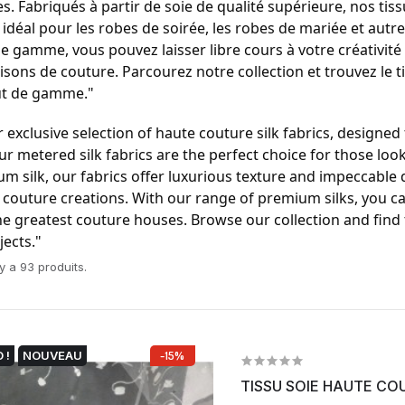
. Fabriqués à partir de soie de qualité supérieure, nos tis
 idéal pour les robes de soirée, les robes de mariée et aut
e gamme, vous pouvez laisser libre cours à votre créativité
ons de couture. Parcourez notre collection et trouvez le ti
ut de gamme."
 exclusive selection of haute couture silk fabrics, designed
ur metered silk fabrics are the perfect choice for those lo
m silk, our fabrics offer luxurious texture and impeccable 
 couture creations. With our range of premium silks, you c
e greatest couture houses. Browse our collection and find t
jects."
l y a 93 produits.
 !
NOUVEAU
-15%
TISSU SOIE HAUTE COU