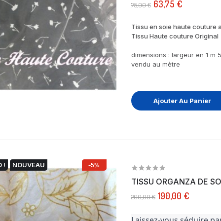
63,75 €
75,00 €
Tissu en soie haute couture av
Tissu Haute couture Original
dimensions : largeur en 1 m 5
vendu au mètre
Ajouter Au Panier
 !
NOUVEAU
-5%
TISSU ORGANZA DE SOI
190,00 €
200,00 €
Laissez-vous séduire par