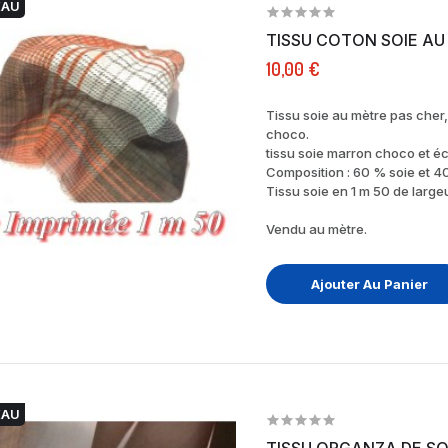
EAU
TISS
10,00 €
Tissu soie au mètre pas cher
choco.
tissu soie marron choco et é
Composition : 60 % soie et 4
Tissu soie en 1 m 50 de large
Vendu au mètre.
Ajouter Au Panier
EAU
TISSU ORGANZA DE SO