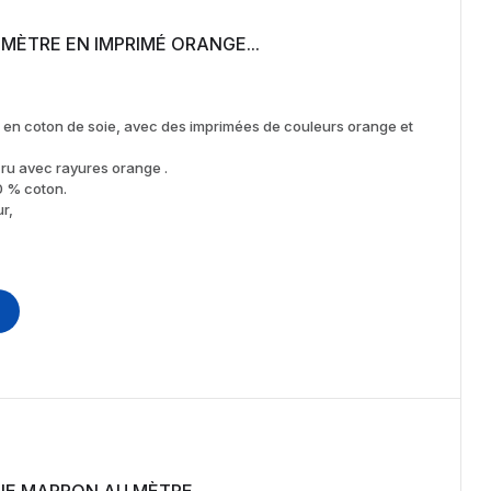
U COTON SOIE AU MÈTRE EN IMPRIMÉ ORANGE...
, en coton de soie, avec des imprimées de couleurs orange et
cru avec rayures orange .
0 % coton.
ur,
IE MARRON AU MÈTRE.