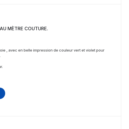
TISSU COTON DE SOIE AU MÈTRE COUTURE.
ie , avec en belle impression de couleur vert et violet pour
.
r.