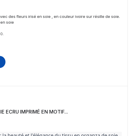
ec des fleurs irisé en soie , en couleur ivoire sur résille de soie.
 en soie
0.
E ECRU IMPRIMÉ EN MOTIF...
 la beauté et l'élégance du tissu en organza de soie 