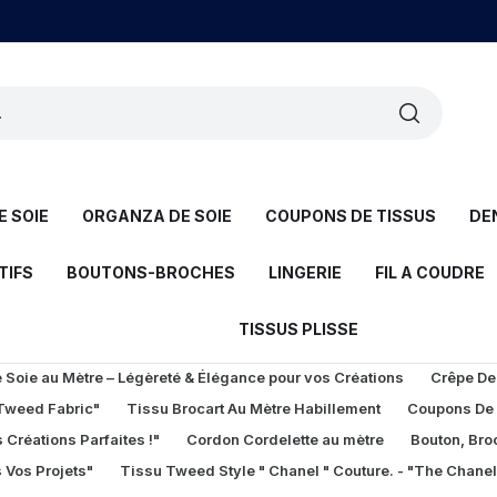
 SOIE
ORGANZA DE SOIE
COUPONS DE TISSUS
DE
TIFS
BOUTONS-BROCHES
LINGERIE
FIL A COUDRE
TISSUS PLISSE
Soie au Mètre – Légèreté & Élégance pour vos Créations
Crêpe De
 Tweed Fabric"
Tissu Brocart Au Mètre Habillement
Coupons De
 Créations Parfaites !"
Cordon Cordelette au mètre
Bouton, Bro
 Vos Projets"
Tissu Tweed Style " Chanel " Couture. - "The Chane