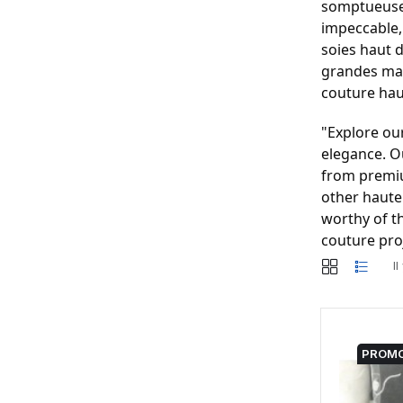
somptueuses
impeccable,
soies haut d
grandes mais
couture ha
"Explore our
elegance. O
from premiu
other haute
worthy of th
couture pro
I
PROMO