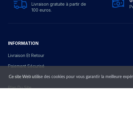
G
Livraison gratuite à partir de
P
100 euros.
INFORMATION
Livraison Et Retour
Paiement Sécurisé
Contactez-Nous
Ce site Web utilise des cookies pour vous garantir la meilleure expé
Plan Du Site
Magasins
Copyright ©
bhmercerie
Tout droit reservé