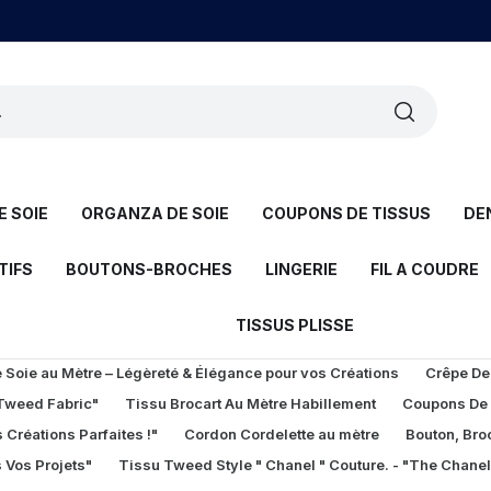
 SOIE
ORGANZA DE SOIE
COUPONS DE TISSUS
DE
TIFS
BOUTONS-BROCHES
LINGERIE
FIL A COUDRE
TISSUS PLISSE
Soie au Mètre – Légèreté & Élégance pour vos Créations
Crêpe De
 Tweed Fabric"
Tissu Brocart Au Mètre Habillement
Coupons De
 Créations Parfaites !"
Cordon Cordelette au mètre
Bouton, Bro
 Vos Projets"
Tissu Tweed Style " Chanel " Couture. - "The Chane