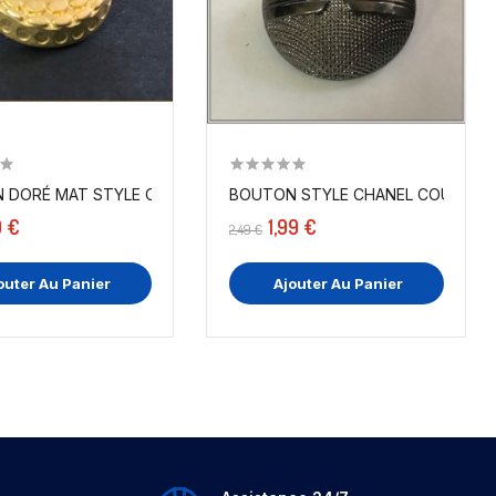
M COUTURE
 DORÉ MAT STYLE CHANEL COUTURE DIAMÈTRE...
BOUTON STYLE CHANEL COULEUR CA
0 €
1,99 €
2,49 €
outer Au Panier
Ajouter Au Panier