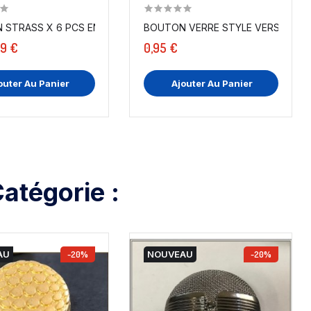
8 MM POUR...
BOUTON STRASS X 6 PCS EN MOTIF COURONNE EN...
BOUTON VERRE STYLE VERSACE À C
49 €
0,95 €
outer Au Panier
Ajouter Au Panier
atégorie :
AU
-20%
NOUVEAU
-20%