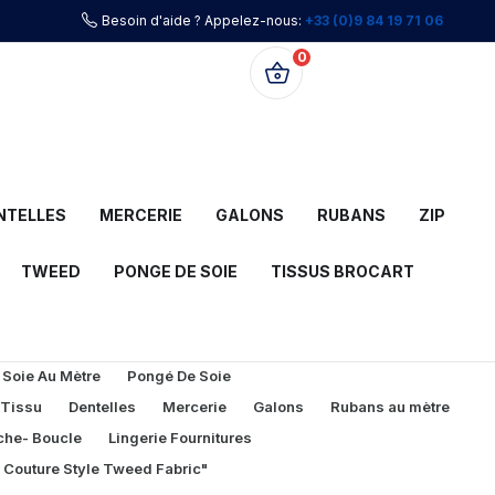
Besoin d'aide ? Appelez-nous:
+33 (0)9 84 19 71 06
0
0,00 €
NTELLES
MERCERIE
GALONS
RUBANS
ZIP
TWEED
PONGE DE SOIE
TISSUS BROCART
 Soie Au Mètre
Pongé De Soie
 Tissu
Dentelles
Mercerie
Galons
Rubans au mètre
che- Boucle
Lingerie Fournitures
l Couture Style Tweed Fabric"