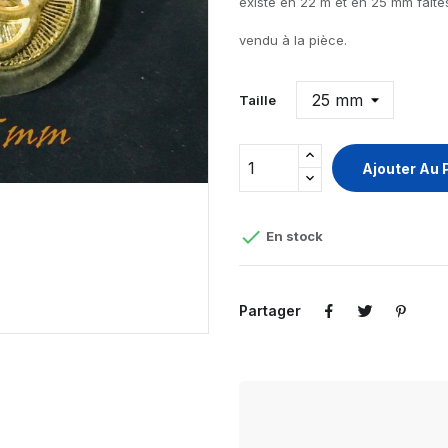
existe en 22 m et en 25 mm faites 
vendu à la pièce.
Taille
Ajouter Au 

En stock
Partager