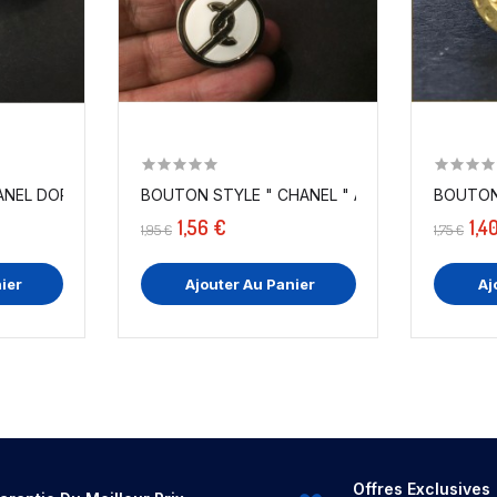
EL DORÉ INTÉRIEUR NACRE EN...
BOUTON STYLE " CHANEL " ARGENT EN 27 M
BOUTON
1,56 €
1,4
1,95 €
1,75 €
ier
Ajouter Au Panier
Aj
Offres Exclusives