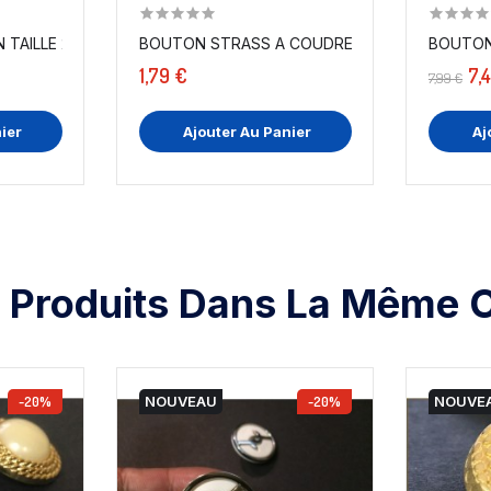
TAILLE 25 MM COUTURE - VENDU...
BOUTON STRASS A COUDRE EN TAILLE 1
1,79 €
7,
7,99 €
ier
Ajouter Au Panier
Aj
 Produits Dans La Même C
-20%
NOUVEAU
-20%
NOUVE