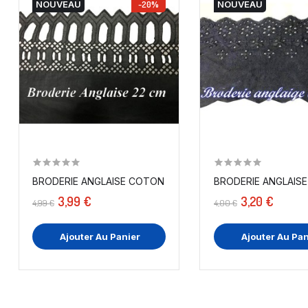
NOUVEAU
-20%
NOUVEAU
BRODERIE ANGLAISE COTON AU MÈTRE EN 22 CM NOIR...
BRODERIE ANGLAISE
3,99 €
3,20 €
4,99 €
4,00 €
Ajouter Au Panier
Ajouter Au Pan