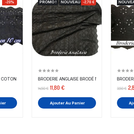
-20%
PROMO !
NOUVEAU
-2,70 €
NOUVE
 COTON AU MÈTRE EN 10 CM BLEU...
BRODERIE ANGLAISE BRODÉ NOIR EN TISSU EN 
BRODERI
11,80 €
2,
14,50 €
3,50 €
ier
Ajouter Au Panier
Aj