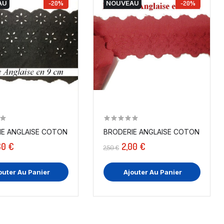
AU
-20%
NOUVEAU
-20%
COTON...
E ANGLAISE COTON AU MÈTRE EN 9 CM NOIR,...
80 €
2,00 €
2,50 €
outer Au Panier
Ajouter Au Panier