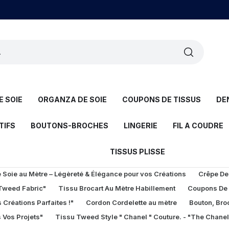
 SOIE
ORGANZA DE SOIE
COUPONS DE TISSUS
DE
TIFS
BOUTONS-BROCHES
LINGERIE
FIL A COUDRE
TISSUS PLISSE
Soie au Mètre – Légèreté & Élégance pour vos Créations
Crêpe De
 Tweed Fabric"
Tissu Brocart Au Mètre Habillement
Coupons De
 Créations Parfaites !"
Cordon Cordelette au mètre
Bouton, Bro
 Vos Projets"
Tissu Tweed Style " Chanel " Couture. - "The Chane