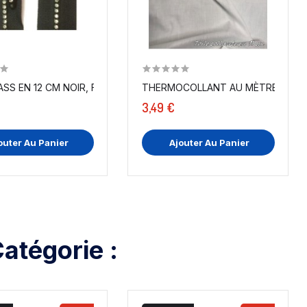
IR.
ZIP STRASS EN 12 CM NOIR, FERMETURE ECLAIR,...
THERMOCOLLANT AU MÈTRE, EN TIS
3,49 €
outer Au Panier
Ajouter Au Panier
atégorie :