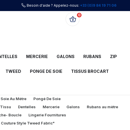
Besoin d'aide ? Appelez-nous:
+33 (0)9 84 19 71 06
0
0,00 €
NTELLES
MERCERIE
GALONS
RUBANS
ZIP
TWEED
PONGE DE SOIE
TISSUS BROCART
 Soie Au Mètre
Pongé De Soie
 Tissu
Dentelles
Mercerie
Galons
Rubans au mètre
che- Boucle
Lingerie Fournitures
l Couture Style Tweed Fabric"