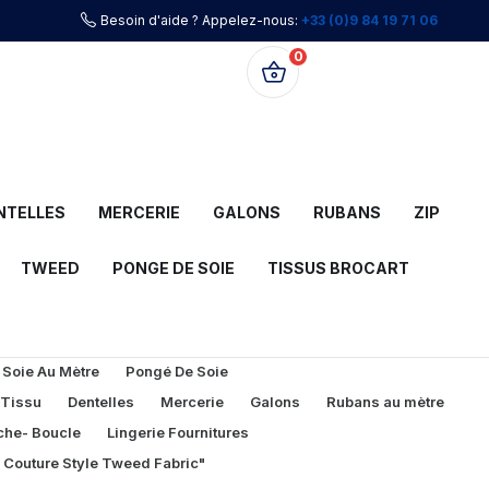
Besoin d'aide ? Appelez-nous:
+33 (0)9 84 19 71 06
0
0,00 €
NTELLES
MERCERIE
GALONS
RUBANS
ZIP
TWEED
PONGE DE SOIE
TISSUS BROCART
 Soie Au Mètre
Pongé De Soie
 Tissu
Dentelles
Mercerie
Galons
Rubans au mètre
che- Boucle
Lingerie Fournitures
l Couture Style Tweed Fabric"