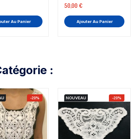
50,00 €
outer Au Panier
Ajouter Au Panier
atégorie :
AU
-20%
NOUVEAU
-20%