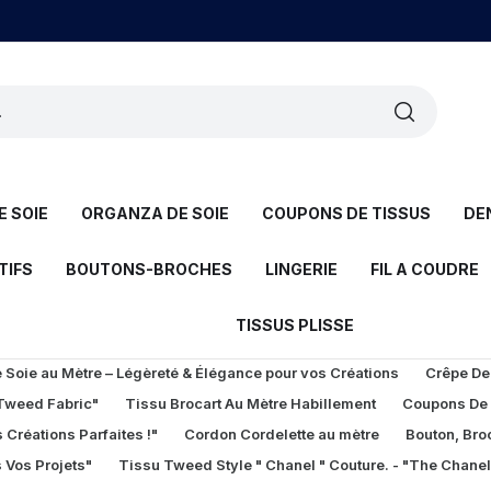
 SOIE
ORGANZA DE SOIE
COUPONS DE TISSUS
DE
TIFS
BOUTONS-BROCHES
LINGERIE
FIL A COUDRE
TISSUS PLISSE
Soie au Mètre – Légèreté & Élégance pour vos Créations
Crêpe De
 Tweed Fabric"
Tissu Brocart Au Mètre Habillement
Coupons De
 Créations Parfaites !"
Cordon Cordelette au mètre
Bouton, Bro
 Vos Projets"
Tissu Tweed Style " Chanel " Couture. - "The Chane