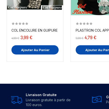
COL ENCOLURE EN GUIPURE À COUDRE EN ÉCRU
PLASTRON COL APPL
3,99 €
4,79 €
4,99 €
5,99 €
Ajouter Au Panier
Ajouter Au Pan
Livraison Gratuite
G
Livraison gratuite à partir de
P
100 euros.