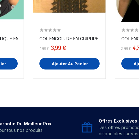
IQUE EN DENTELLE FLEURS...
COL ENCOLURE EN GUIPURE COUTURE NOIR
COL ENC
3,99 €
4,
4,99 €
5,99 €
ier
Ajouter Au Panier
Aj
Offres Exclusives
arantie Du Meilleur Prix
Des offres promoti
our tous nos produits
disponibles sur vo