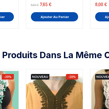
7,65 €
8,00 €
8,50 €
ier
Ajouter Au Panier
Aj
 Produits Dans La Même C
-20%
NOUVEAU
-20%
NOUVE