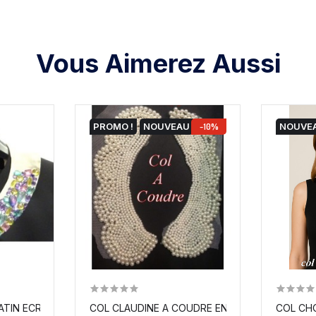
Vous Aimerez Aussi
PROMO !
NOUVEAU
-10%
NOUVE
ATIN ECRU À COUDRE, ORNÉ DE...
COL CLAUDINE A COUDRE EN PERLE DE CULTU
COL CH