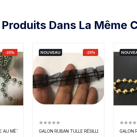
 Produits Dans La Même C
-20%
NOUVEAU
-20%
NOUVE
AU MÈTRE, FIL PERLÉ AU MÈTRE...
GALON RUBAN TULLE RÉSILLE NOIR AU MÈTRE.
GALON R