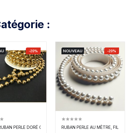
atégorie :
AU
-20%
NOUVEAU
-20%
UBAN PERLE DORÉ OR AU MÈTRE, FIL PERLÉ...
RUBAN PERLE AU MÈTRE, FIL PERLÉ 