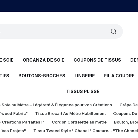
 SOIE
ORGANZA DE SOIE
COUPONS DE TISSUS
DE
TIFS
BOUTONS-BROCHES
LINGERIE
FIL A COUDRE
TISSUS PLISSE
Soie au Mètre – Légèreté & Élégance pour vos Créations
Crêpe De
 Tweed Fabric"
Tissu Brocart Au Mètre Habillement
Coupons De
 Créations Parfaites !"
Cordon Cordelette au mètre
Bouton, Bro
 Vos Projets"
Tissu Tweed Style " Chanel " Couture. - "The Chane