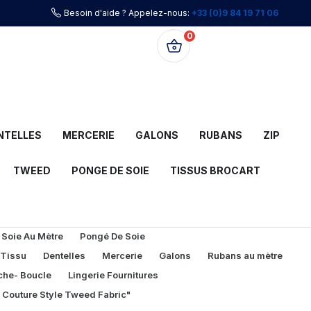
Besoin d'aide ? Appelez-nous:
+33 (0)9 84 19 71 06
0
0,00 €
NTELLES
MERCERIE
GALONS
RUBANS
ZIP
TWEED
PONGE DE SOIE
TISSUS BROCART
 Soie Au Mètre
Pongé De Soie
 Tissu
Dentelles
Mercerie
Galons
Rubans au mètre
che- Boucle
Lingerie Fournitures
l Couture Style Tweed Fabric"