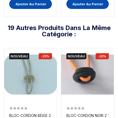
Ajouter Au Panier
Ajouter Au Panier
19 Autres Produits Dans La Même
Catégorie :
NOUVEAU
-20%
NOUVEAU
-20%
BLOC-CORDON BEIGE 2 TROUS, ARRÊTS STOP POUR...
BLOC-CORD