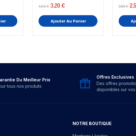
3,20 €
2,
4,00 €
2,99 €
ier
Ajouter Au Panier
Aj
Offres Exclusives
arantie Du Meilleur Prix
Des offres promoti
our tous nos produits
disponibles sur vo
NOTRE BOUTIQUE
Mentions Légales