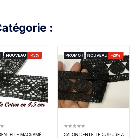
atégorie :
!
NOUVEAU
-15%
PROMO !
NOUVEAU
-20%
..
ENTELLE MACRAMÉ AU MÈTRE EN 4,5 CM...
GALON DENTELLE GUIPURE AU MÈTRE