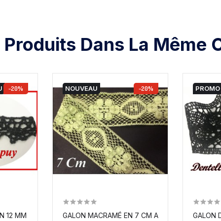
 Produits Dans La Même C
U
-20%
NOUVEAU
-20%
PROMO 
GALON MACRAMÉ EN 7 CM ANIS MOTIF FLEUR, A.
DENTELLE DU PUY EN 12 MM NOIR A COUDRE POUR...
GALON D