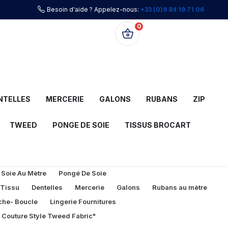
Besoin d'aide ? Appelez-nous:
+33 (0)9 84 19 71 06
0
0,00 €
NTELLES
MERCERIE
GALONS
RUBANS
ZIP
TWEED
PONGE DE SOIE
TISSUS BROCART
 Soie Au Mètre
Pongé De Soie
 Tissu
Dentelles
Mercerie
Galons
Rubans au mètre
che- Boucle
Lingerie Fournitures
l Couture Style Tweed Fabric"