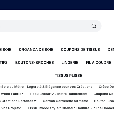
 SOIE
ORGANZA DE SOIE
COUPONS DE TISSUS
DE
TIFS
BOUTONS-BROCHES
LINGERIE
FIL A COUDRE
TISSUS PLISSE
Soie au Mètre – Légèreté & Élégance pour vos Créations
Crêpe De
 Tweed Fabric"
Tissu Brocart Au Mètre Habillement
Coupons De
 Créations Parfaites !"
Cordon Cordelette au mètre
Bouton, Bro
 Vos Projets"
Tissu Tweed Style " Chanel " Couture. - "The Chane