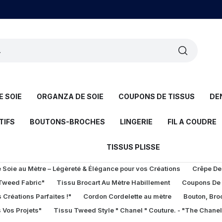
 SOIE
ORGANZA DE SOIE
COUPONS DE TISSUS
DE
TIFS
BOUTONS-BROCHES
LINGERIE
FIL A COUDRE
TISSUS PLISSE
Soie au Mètre – Légèreté & Élégance pour vos Créations
Crêpe De
 Tweed Fabric"
Tissu Brocart Au Mètre Habillement
Coupons De
 Créations Parfaites !"
Cordon Cordelette au mètre
Bouton, Bro
 Vos Projets"
Tissu Tweed Style " Chanel " Couture. - "The Chane