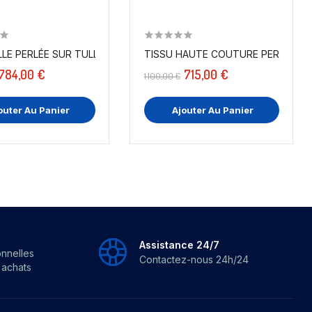
ANDE...
LE PERLÉE SUR TULLE VERT D'EAU :...
TISSU HAUTE COUTURE PERLÉ SUR RÉ
784,00 €
715,00 €
1 100,00 €
outer Au Panier
Ajouter Au Panier
Assistance 24/7
onnelles
Contactez-nous 24h/24
s achats