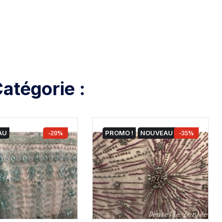
atégorie :
AU
-20%
PROMO !
NOUVEAU
-35%