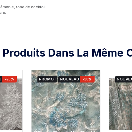
érémonie, robe de cocktail
ions
 Produits Dans La Même C
U
-20%
PROMO !
NOUVEAU
-20%
NOUVE