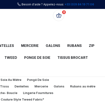
Besoin d'aide ? Appelez-nous:
+33 (0)9 84 19 71 06
0
0,00 €
NTELLES
MERCERIE
GALONS
RUBANS
ZIP
TWEED
PONGE DE SOIE
TISSUS BROCART
 Soie Au Mètre
Pongé De Soie
 Tissu
Dentelles
Mercerie
Galons
Rubans au mètre
che- Boucle
Lingerie Fournitures
l Couture Style Tweed Fabric"