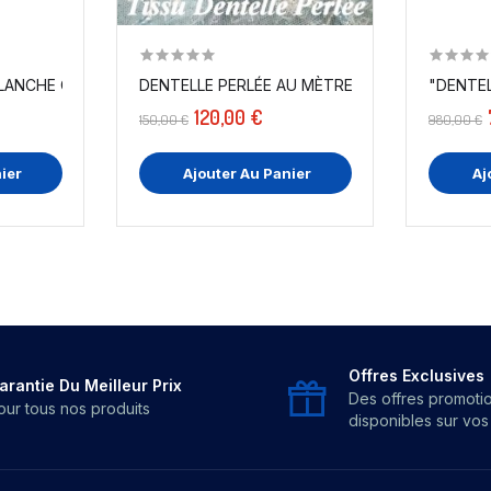
DENTELLE PERLÉE AU MÈTRE TURQUOISE EN GR
DENTELLE PERLÉE BLANCHE COUTURE AU MÈTRE EN...
"DENTEL
120,00 €
150,00 €
980,00 €
ier
Ajouter Au Panier
Aj
Offres Exclusives
arantie Du Meilleur Prix
Des offres promoti
our tous nos produits
disponibles sur vo