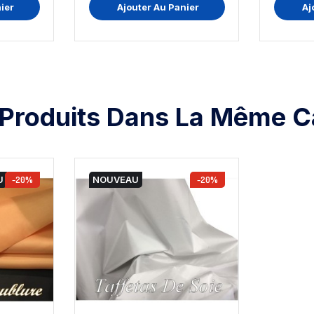
ier
Ajouter Au Panier
Aj
 Produits Dans La Même Ca
U
-20%
NOUVEAU
-20%