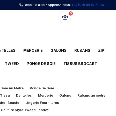
Besoin d'aide ? Appelez-nous:
+33 (0)9 84 19 71 06
0
0,00 €
NTELLES
MERCERIE
GALONS
RUBANS
ZIP
TWEED
PONGE DE SOIE
TISSUS BROCART
 Soie Au Mètre
Pongé De Soie
 Tissu
Dentelles
Mercerie
Galons
Rubans au mètre
che- Boucle
Lingerie Fournitures
l Couture Style Tweed Fabric"