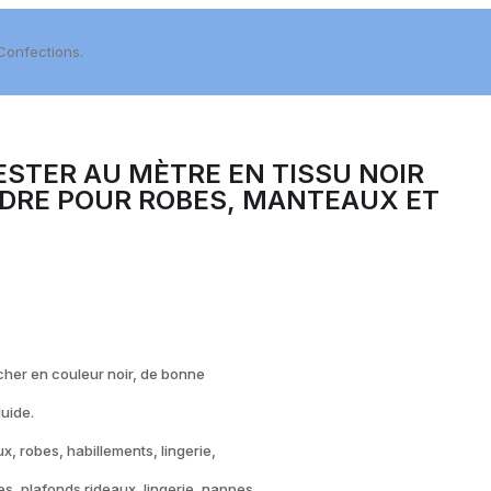
Confections.
STER AU MÈTRE EN TISSU NOIR
UDRE POUR ROBES, MANTEAUX ET
cher en couleur noir, de bonne
luide.
, robes, habillements, lingerie,
, plafonds rideaux, lingerie, nappes.