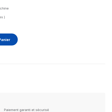
achine
es )
Panier
Paiement garanti et sécurisé