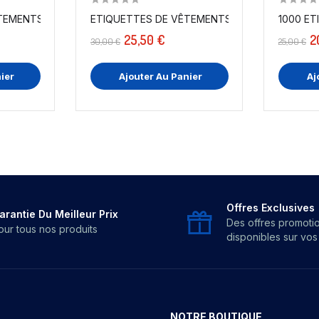
EMENTS " 100 % VISCOSE " X...
25,50 €
2
30,00 €
25,00 €
ier
Ajouter Au Panier
Aj
Offres Exclusives
arantie Du Meilleur Prix
Des offres promoti
our tous nos produits
disponibles sur vo
NOTRE BOUTIQUE