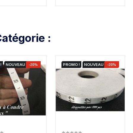
atégorie :
!
NOUVEAU
-20%
PROMO !
NOUVEAU
-20%