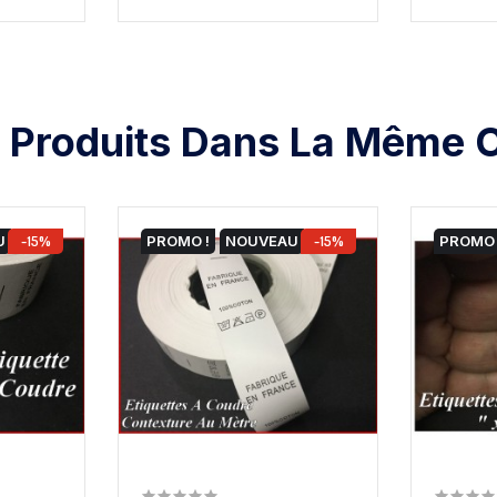
 Produits Dans La Même C
U
-15%
PROMO !
NOUVEAU
-15%
PROMO 