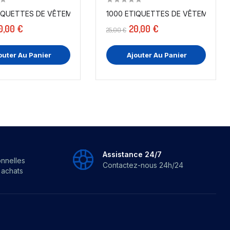
ETIQUETTES DE VÊTEMENTS " 100 % COTON " X PAR...
1000 ETIQUETTES DE VÊTEMENTS " T
1000 ETIQUETTES DE VÊTEMENTS TAILLE " XS" A...
0,00 €
20,00 €
25,00 €
outer Au Panier
Ajouter Au Panier
Assistance 24/7
onnelles
Contactez-nous 24h/24
s achats