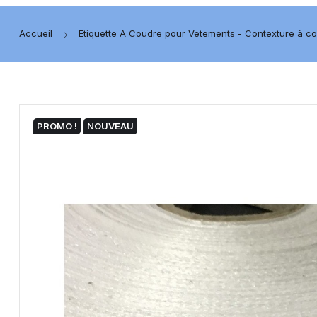
Accueil
Etiquette A Coudre pour Vetements - Contexture à c
PROMO !
NOUVEAU