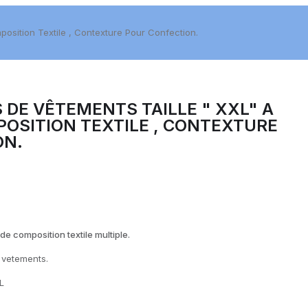
osition Textile , Contexture Pour Confection.
 DE VÊTEMENTS TAILLE " XXL" A
OSITION TEXTILE , CONTEXTURE
ON.
e composition textile multiple.
 vetements.
XL