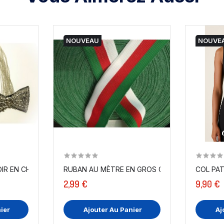
NOUVEAU
NOUVE
R EN CHAINE ARGENT, EN FORME...
RUBAN AU MÈTRE EN GROS GRAIN BLANC ROUGE
COL PAT
2,99 €
9,90 €
ier
Ajouter Au Panier
Aj