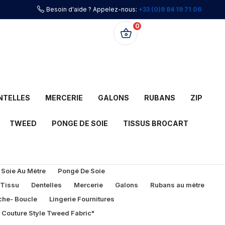
Besoin d'aide ? Appelez-nous:
+33 (0)9 84 19 71 06
0
0,00 €
NTELLES
MERCERIE
GALONS
RUBANS
ZIP
TWEED
PONGE DE SOIE
TISSUS BROCART
 Soie Au Mètre
Pongé De Soie
 Tissu
Dentelles
Mercerie
Galons
Rubans au mètre
che- Boucle
Lingerie Fournitures
l Couture Style Tweed Fabric"