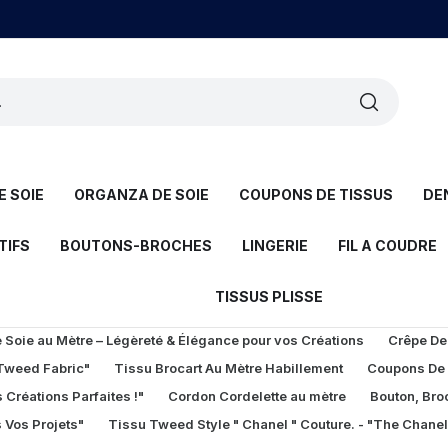
 SOIE
ORGANZA DE SOIE
COUPONS DE TISSUS
DE
TIFS
BOUTONS-BROCHES
LINGERIE
FIL A COUDRE
TISSUS PLISSE
Soie au Mètre – Légèreté & Élégance pour vos Créations
Crêpe De
 Tweed Fabric"
Tissu Brocart Au Mètre Habillement
Coupons De
 Créations Parfaites !"
Cordon Cordelette au mètre
Bouton, Bro
 Vos Projets"
Tissu Tweed Style " Chanel " Couture. - "The Chane