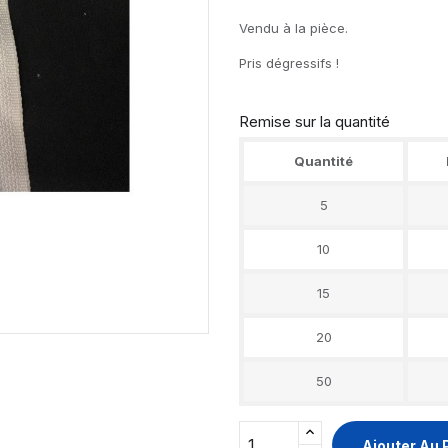
Vendu à la pièce.
Pris dégressifs !
Remise sur la quantité
Quantité
5
10
15
20
50
Ajouter Au 