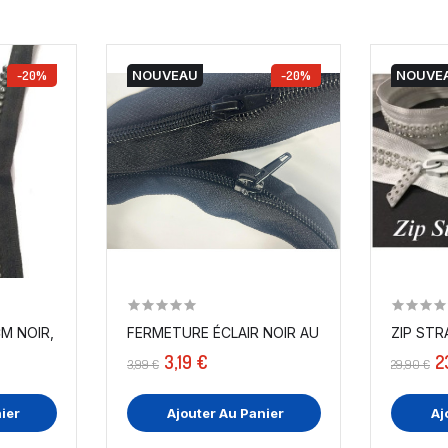
-20%
NOUVEAU
-20%
NOUVE
M NOIR, FERMETURE ECLAIR...
FERMETURE ÉCLAIR NOIR AU MÈTRE – MAILLE 6 
ZIP STR
3,19 €
2
3,99 €
29,90 €
ier
Ajouter Au Panier
Aj