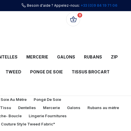
Besoin d'aide ? Appelez-nous:
+33 (0)9 84 19 71 06
0
0,00 €
NTELLES
MERCERIE
GALONS
RUBANS
ZIP
TWEED
PONGE DE SOIE
TISSUS BROCART
 Soie Au Mètre
Pongé De Soie
 Tissu
Dentelles
Mercerie
Galons
Rubans au mètre
che- Boucle
Lingerie Fournitures
l Couture Style Tweed Fabric"