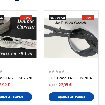
AU
-20%
NOUVEAU
-20%
AVEC...
ASS EN 70 CM BLANCHE, GROSSE MAILLE...
ZIP STRASS EN 60 CM NOIR, FERMET
3,92 €
27,99 €
34,99 €
outer Au Panier
Ajouter Au Panier