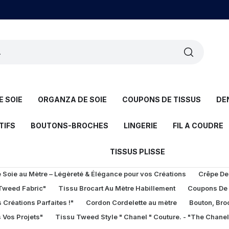
 SOIE
ORGANZA DE SOIE
COUPONS DE TISSUS
DE
TIFS
BOUTONS-BROCHES
LINGERIE
FIL A COUDRE
TISSUS PLISSE
Soie au Mètre – Légèreté & Élégance pour vos Créations
Crêpe De
 Tweed Fabric"
Tissu Brocart Au Mètre Habillement
Coupons De
 Créations Parfaites !"
Cordon Cordelette au mètre
Bouton, Bro
 Vos Projets"
Tissu Tweed Style " Chanel " Couture. - "The Chane