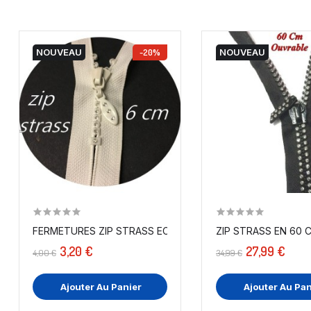
NOUVEAU
-20%
NOUVEAU
FERMETURES ZIP STRASS ECRU EN 6 CM...
ZIP STRASS EN 60 C
3,20 €
27,99 €
4,00 €
34,99 €
Ajouter Au Panier
Ajouter Au Pan