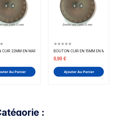
N...
 CUIR 22MM EN MARRON CHOCO SURPIQUÉ À COUDRE
BOUTON CUIR EN 15MM EN MARRON
0,90 €
outer Au Panier
Ajouter Au Panier
atégorie :