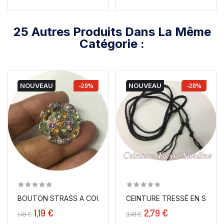
25 Autres Produits Dans La Même
Catégorie :
NOUVEAU
-20%
NOUVEAU
-20%
BOUTON STRASS A COUDRE EN TAILLE 25 MM POUR...
1,19 €
2,79 €
1,49 €
3,49 €