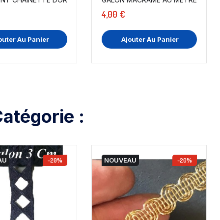
4,00 €
outer Au Panier
Ajouter Au Panier
atégorie :
AU
-20%
NOUVEAU
-20%