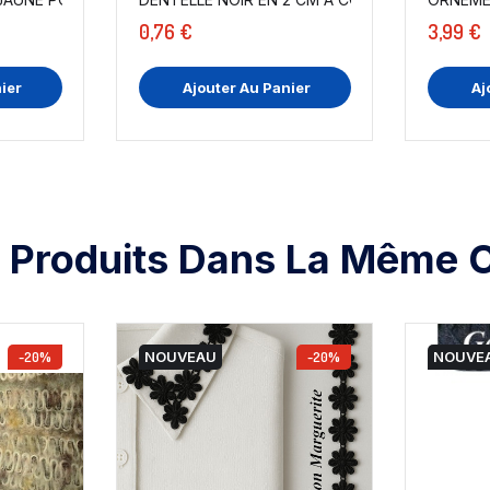
0,76 €
3,99 €
ier
Ajouter Au Panier
Aj
 Produits Dans La Même C
-20%
NOUVEAU
-20%
NOUVE