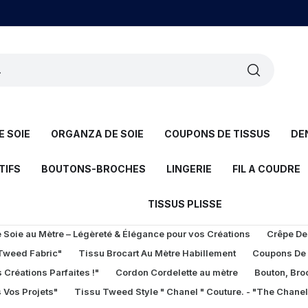
 SOIE
ORGANZA DE SOIE
COUPONS DE TISSUS
DE
TIFS
BOUTONS-BROCHES
LINGERIE
FIL A COUDRE
TISSUS PLISSE
Soie au Mètre – Légèreté & Élégance pour vos Créations
Crêpe De
 Tweed Fabric"
Tissu Brocart Au Mètre Habillement
Coupons De
 Créations Parfaites !"
Cordon Cordelette au mètre
Bouton, Bro
 Vos Projets"
Tissu Tweed Style " Chanel " Couture. - "The Chane