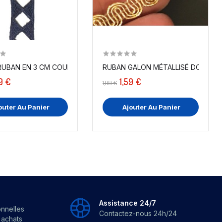
 EN 15...
GALON RUBAN EN 3 CM COULEUR BLEU MARINE AJOURÉ...
RUBAN GALON MÉT
9 €
1,59 €
1,99 €
outer Au Panier
Ajouter Au Panier
Assistance 24/7
onnelles
Contactez-nous 24h/24
s achats