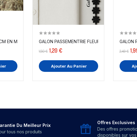
M EN MOHAIR BEIGE ET...
GALON PASSEMENTRIE FLEURS MARGUERITE NOIR
1,20 €
1,9
1,50 €
2,49 €
ier
Ajouter Au Panier
Aj
Offres Exclusives
arantie Du Meilleur Prix
Des offres promoti
our tous nos produits
disponibles sur vo