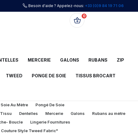
Besoin d'aide ? Appelez-nous:
+33 (0)9 84 19 71 06
0
0,00 €
NTELLES
MERCERIE
GALONS
RUBANS
ZIP
TWEED
PONGE DE SOIE
TISSUS BROCART
 Soie Au Mètre
Pongé De Soie
 Tissu
Dentelles
Mercerie
Galons
Rubans au mètre
che- Boucle
Lingerie Fournitures
l Couture Style Tweed Fabric"