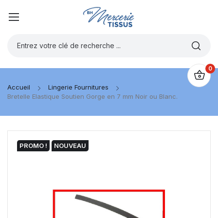
0
Accueil
Lingerie Fournitures
Bretelle Elastique Soutien Gorge en 7 mm Noir ou Blanc.
PROMO !
NOUVEAU