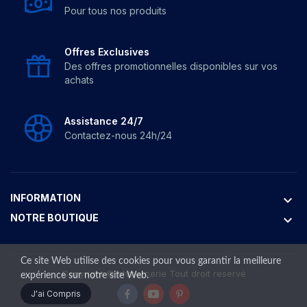
Pour tous nos produits
Offres Exclusives
Des offres promotionnelles disponibles sur vos
achats
Assistance 24/7
Contactez-nous 24h/24
INFORMATION
keyboard_arrow_down
NOTRE BOUTIQUE
keyboard_arrow_down
Ce site Web utilise des cookies pour vous garantir la meilleure
Copyright ©
bhmercerie
Tout droit reservé
expérience sur notre site Web.
J'ai Compris