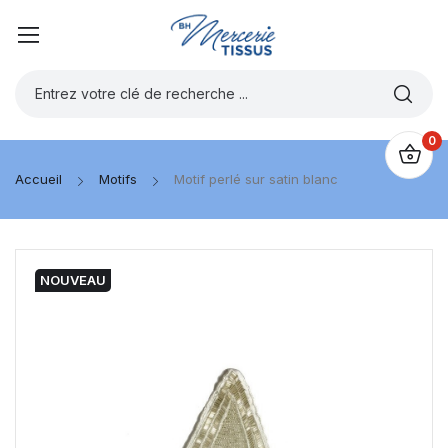
0
Accueil
Motifs
Motif perlé sur satin blanc
NOUVEAU