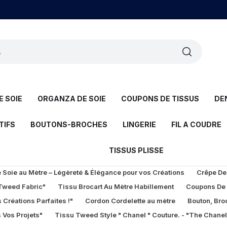
 SOIE
ORGANZA DE SOIE
COUPONS DE TISSUS
DE
TIFS
BOUTONS-BROCHES
LINGERIE
FIL A COUDRE
TISSUS PLISSE
Soie au Mètre – Légèreté & Élégance pour vos Créations
Crêpe De
 Tweed Fabric"
Tissu Brocart Au Mètre Habillement
Coupons De
 Créations Parfaites !"
Cordon Cordelette au mètre
Bouton, Bro
 Vos Projets"
Tissu Tweed Style " Chanel " Couture. - "The Chane