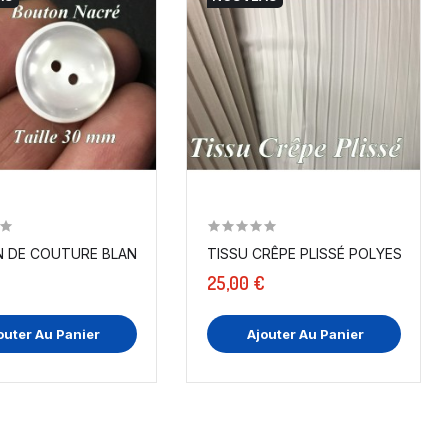
20 MM,...
DE COUTURE BLANC NACRÉ EN TAILLE 30 MM,...
TISSU CRÊPE PLISSÉ PO
25,00 €
outer Au Panier
Ajouter Au Panier