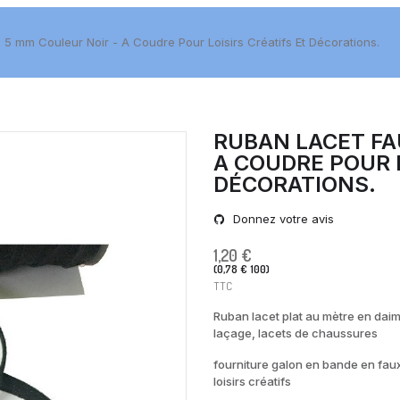
5 mm Couleur Noir - A Coudre Pour Loisirs Créatifs Et Décorations.
RUBAN LACET FA
A COUDRE POUR L
DÉCORATIONS.
Donnez votre avis
1,20 €
(0,78 € 100)
TTC
Ruban lacet plat au mètre en daim 
laçage, lacets de chaussures
fourniture galon en bande en fau
loisirs créatifs