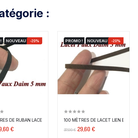
tégorie :
!
NOUVEAU
-20%
PROMO !
NOUVEAU
-20%
RES DE RUBAN LACET FAUX DAIM EN 5 MM...
LACET LIEN EN DAIM EN 5 MM MARRON- CHOCO - A...
100 MÈTRES DE LACET LIEN EN DAIM
9,60 €
29,60 €
37,00 €