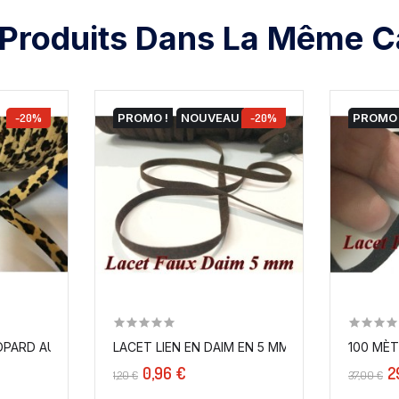
 Produits Dans La Même Ca
-20%
PROMO !
NOUVEAU
-20%
PROMO 
OPARD AU MÈTRE POUR FINITIONS...
100 MÈT
0,96 €
2
1,20 €
37,00 €