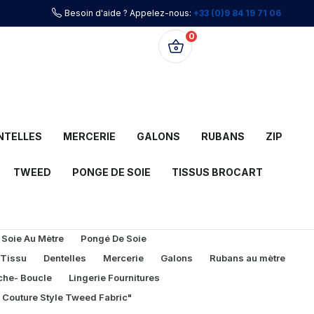
Besoin d'aide ? Appelez-nous:
+33 (0)9 84 19 71 06
0
0,00 €
NTELLES
MERCERIE
GALONS
RUBANS
ZIP
TWEED
PONGE DE SOIE
TISSUS BROCART
 Soie Au Mètre
Pongé De Soie
 Tissu
Dentelles
Mercerie
Galons
Rubans au mètre
che- Boucle
Lingerie Fournitures
l Couture Style Tweed Fabric"