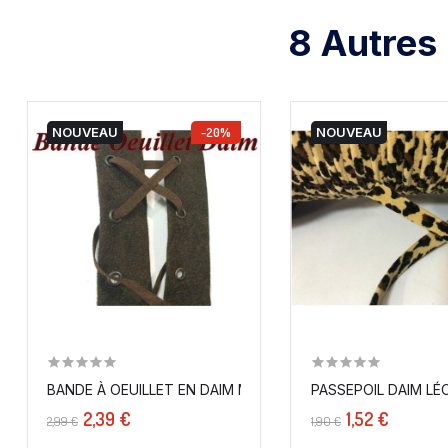
8 Autres
NOUVEAU
-20%
NOUVEAU
BANDE À OEUILLET EN DAIM MARRON A COUDRE POUR...
PASSEPOIL DAIM LÉ
2,39 €
1,52 €
2,99 €
1,90 €