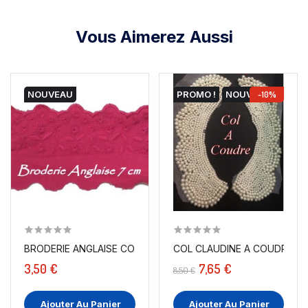
Vous Aimerez Aussi
NOUVEAU
PROMO !
NOUVEAU
-10%
BRODERIE ANGLAISE COTON EN 7 CM AU MÈTRE FUSHIA.
COL CLAUDINE A COUDRE EN
3,50 €
7,65 €
8,50 €
Ajouter Au Panier
Ajouter Au Panier