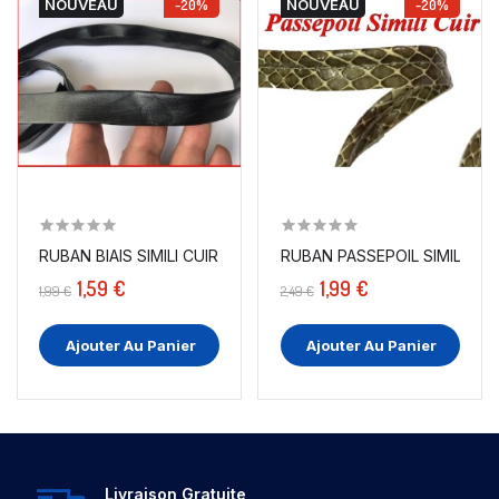
NOUVEAU
-20%
NOUVEAU
-20%
RUBAN BIAIS SIMILI CUIR MAT NOIR AU MÈTRE EN...
RUBAN PASSEPOIL SIMILI CUI
1,59 €
1,99 €
1,99 €
2,49 €
Ajouter Au Panier
Ajouter Au Panier
Livraison Gratuite