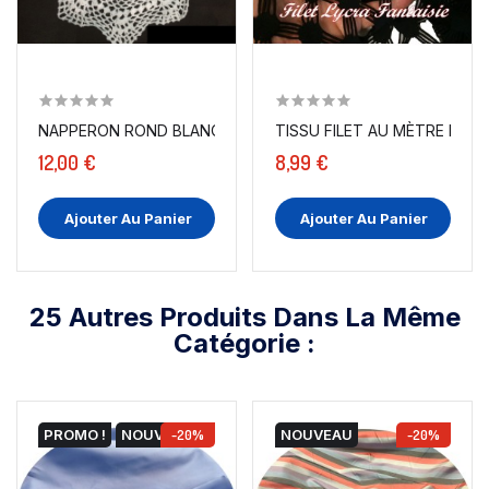
NAPPERON ROND BLANC EN COTON DE 24 CM X 24 CM
TISS
12,00 €
8,99 €
Ajouter Au Panier
Ajouter Au Panier
25 Autres Produits Dans La Même
Catégorie :
PROMO !
NOUVEAU
-20%
NOUVEAU
-20%