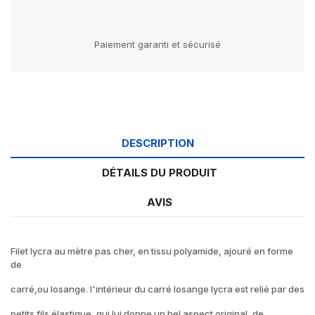
Paiement garanti et sécurisé
DESCRIPTION
DÉTAILS DU PRODUIT
AVIS
Filet lycra au mètre pas cher, en tissu polyamide, ajouré en forme
de
carré,ou losange. l'intérieur du carré losange lycra est relié par des
petits fils élastique, qui lui donne un bel aspect original, de