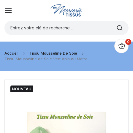
0
Accueil
Tissu Mousseline De Soie
Tissu Mousseline de Soie Vert Anis au Mètre.
NOUVEAU