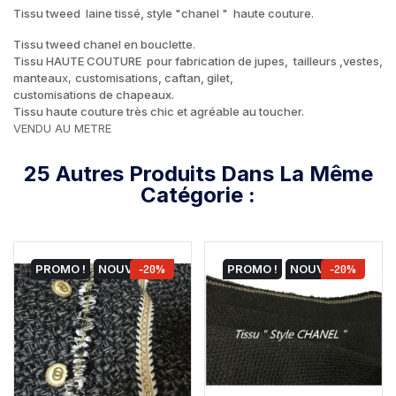
Tissu tweed laine tissé, style "chanel " haute couture.
Tissu tweed chanel en bouclette
.
Tissu HAUTE COUTURE pour fabrication de jupes, tailleurs ,vestes,
manteau
x,
customisations, caftan, gilet,
customisations de chapeaux.
Tissu haute couture très chic et agréable au toucher
.
VENDU AU METRE
25 Autres Produits Dans La Même
Catégorie :
PROMO !
NOUVEAU
-20%
PROMO !
NOUVEAU
-20%