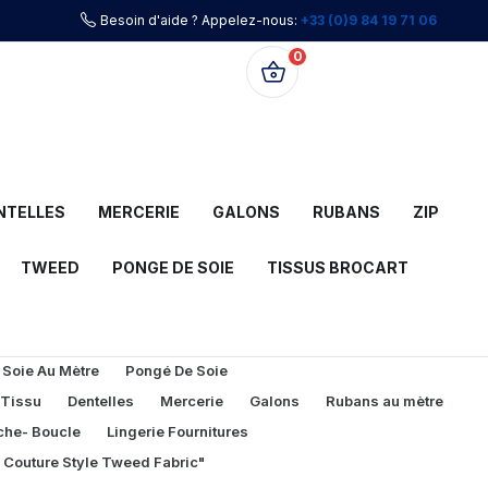
Besoin d'aide ? Appelez-nous:
+33 (0)9 84 19 71 06
0
0,00 €
NTELLES
MERCERIE
GALONS
RUBANS
ZIP
TWEED
PONGE DE SOIE
TISSUS BROCART
 Soie Au Mètre
Pongé De Soie
 Tissu
Dentelles
Mercerie
Galons
Rubans au mètre
che- Boucle
Lingerie Fournitures
l Couture Style Tweed Fabric"