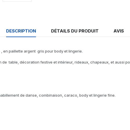
DESCRIPTION
DÉTAILS DU PRODUIT
AVIS
, en paillette argent gris pour body et lingerie.
n de table, décoration festive et intérieur, rideaux, chapeaux, et aussi p
n habillement de danse, combinaison, caraco, body et lingerie fine.