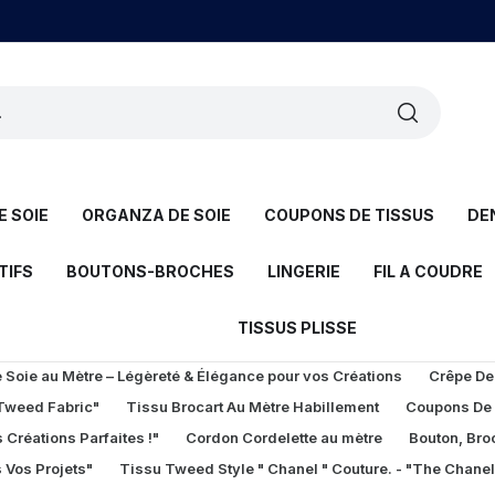
 SOIE
ORGANZA DE SOIE
COUPONS DE TISSUS
DE
TIFS
BOUTONS-BROCHES
LINGERIE
FIL A COUDRE
TISSUS PLISSE
Soie au Mètre – Légèreté & Élégance pour vos Créations
Crêpe De
 Tweed Fabric"
Tissu Brocart Au Mètre Habillement
Coupons De
 Créations Parfaites !"
Cordon Cordelette au mètre
Bouton, Bro
 Vos Projets"
Tissu Tweed Style " Chanel " Couture. - "The Chane