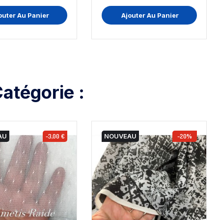
outer Au Panier
Ajouter Au Panier
atégorie :
AU
-3,00 €
NOUVEAU
-20%