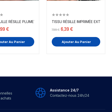
SIE...
ULLE RÉSILLE PLUMETIS RAIDE BLANC LYCRA...
TISSU RÉSILLE IMPRIMÉE EXTENSIB
,99 €
6,39 €
7,99 €
outer Au Panier
Ajouter Au Panier
Assistance 24/7
onnelles
Contactez-nous 24h/24
s achats