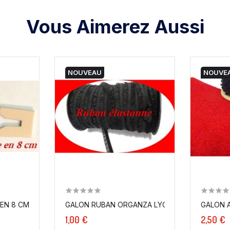
Vous Aimerez Aussi
NOUVEAU
NOUVE
 EN 8 CM COULEUR SAUMON POUR...
GALON RUBAN ORGANZA LYCRA EN NOIR EN 2 CM
GALON A
1,00 €
2,50 €