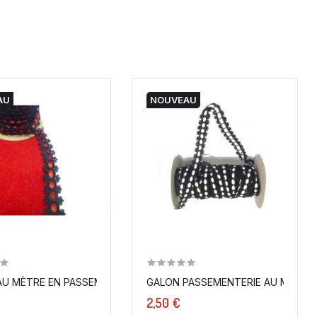
AU
NOUVEAU
 A...
U MÈTRE EN PASSEMENTERIE 2 CM NOIR ET ROUGE
GALON PASSEME
2,50 €