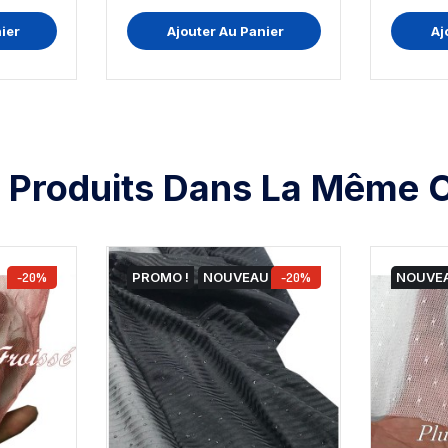
ier
Ajouter Au Panier
Aj
 Produits Dans La Même C
-20%
PROMO !
NOUVEAU
-20%
NOUVE