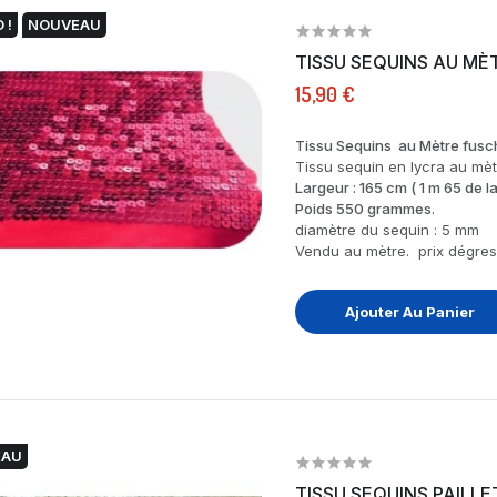
 !
NOUVEAU
TISSU SEQUINS AU MÈT
15,90 €
Tissu Sequins au Mètre fuschi
Tissu sequin en lycra au mèt
Largeur : 165 cm ( 1 m 65 de la
Poids 550 grammes.
diamètre du sequin : 5 mm
Vendu au mètre. prix dégress
Ajouter Au Panier
EAU
TISSU SEQUINS PAILLE