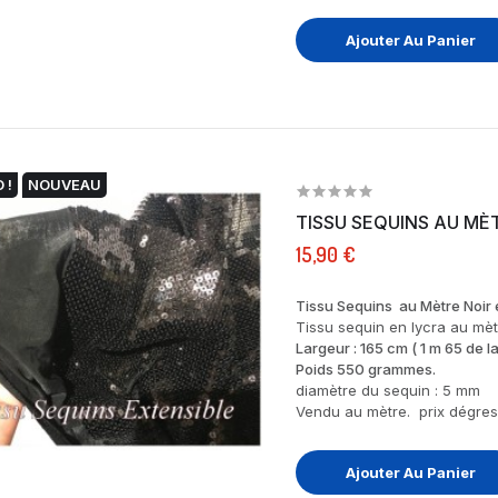
Ajouter Au Panier
 !
NOUVEAU
TISSU SEQUINS AU MÈT
15,90 €
Tissu Sequins au Mètre Noir e
Tissu sequin en lycra au mèt
Largeur : 165 cm ( 1 m 65 de la
Poids 550 grammes.
diamètre du sequin : 5 mm
Vendu au mètre. prix dégress
Ajouter Au Panier