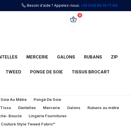
Besoin d'aide ? Appelez-nous:
+33 (0)9 84 19 71 06
0
0,00 €
NTELLES
MERCERIE
GALONS
RUBANS
ZIP
TWEED
PONGE DE SOIE
TISSUS BROCART
 Soie Au Mètre
Pongé De Soie
 Tissu
Dentelles
Mercerie
Galons
Rubans au mètre
che- Boucle
Lingerie Fournitures
l Couture Style Tweed Fabric"