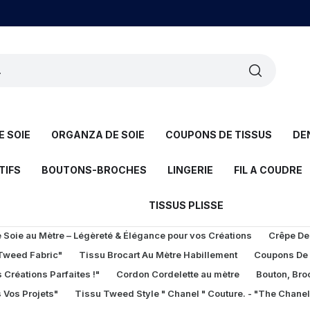
 SOIE
ORGANZA DE SOIE
COUPONS DE TISSUS
DE
TIFS
BOUTONS-BROCHES
LINGERIE
FIL A COUDRE
TISSUS PLISSE
Soie au Mètre – Légèreté & Élégance pour vos Créations
Crêpe De
 Tweed Fabric"
Tissu Brocart Au Mètre Habillement
Coupons De
 Créations Parfaites !"
Cordon Cordelette au mètre
Bouton, Bro
 Vos Projets"
Tissu Tweed Style " Chanel " Couture. - "The Chane