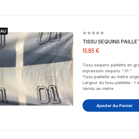
EAU
TISSU SEQUINS PAILLE
15,95 €
Tissu sequins paillette en g
impression sequins " 01 "
Tissu paillette au mètre orig
Largeur du tissu paillette : 1 
Vendu au mètre
Ajouter Au Panier