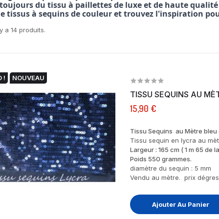
toujours du tissu à paillettes de luxe et de haute qualit
de tissus à sequins de couleur et trouvez l'inspiration po
 y a 14 produits.
 !
NOUVEAU
TISSU SEQUINS AU MÈT
15,90 €
Tissu Sequins au Mètre bleu e
Tissu sequin en lycra au mèt
Largeur : 165 cm ( 1 m 65 de la
Poids 550 grammes.
diamètre du sequin : 5 mm
Vendu au mètre. prix dégress
Ajouter Au Panier