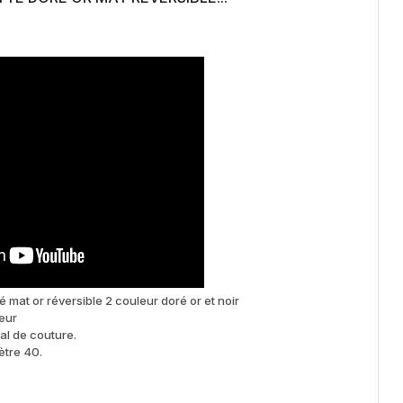
é mat or réversible 2 couleur doré or et noir
eur
nal de couture.
mètre 40.