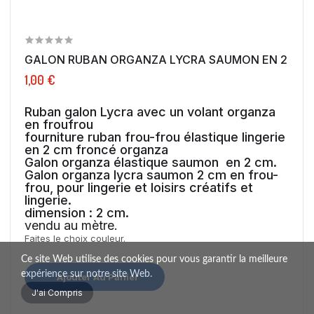
GALON RUBAN ORGANZA LYCRA SAUMON EN 2 CM A
1,00 €
Ruban galon Lycra avec un volant organza
en froufrou
fourniture ruban frou-frou élastique lingerie
en 2 cm froncé organza
Galon organza élastique saumon en 2 cm.
Galon organza lycra saumon 2 cm en frou-
frou, pour lingerie et loisirs créatifs et
lingerie.
dimension : 2 cm.
vendu au mètre.
Faites le choix couleur.
Ce site Web utilise des cookies pour vous garantir la meilleure
expérience sur notre site Web.
Ajouter Au Panier
J'ai Compris