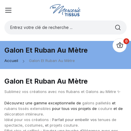
0
Galon Et Ruban Au Mètre
Accueil
Galon Et Ruban Au Mètre
Galon Et Ruban Au Mètre
Sublimez vos créations avec nos Rubans et Galons au Mètre
✨
Découvrez une gamme exceptionnelle de
galons pailletés
et
rubans tissés extensibles
pour tous vos projets de
couture
et de
décoration intérieure
.
Idéal pour vos créations
: Parfait pour embellir vos
tenues de
spectacle
,
costumes
, et
projets couture
.
Effet chic et raffiné
: Ajoutez une touche d’élégance avec nos