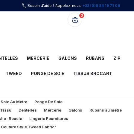
Besoin d'aide ? Appelez-nous:
+33 (0)9 84 19 71 06
0
0,00 €
NTELLES
MERCERIE
GALONS
RUBANS
ZIP
TWEED
PONGE DE SOIE
TISSUS BROCART
 Soie Au Mètre
Pongé De Soie
 Tissu
Dentelles
Mercerie
Galons
Rubans au mètre
che- Boucle
Lingerie Fournitures
l Couture Style Tweed Fabric"