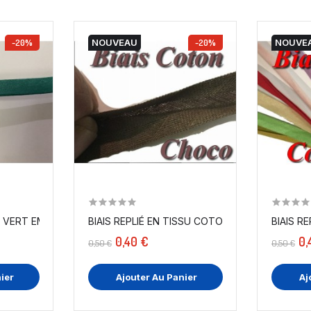
-20%
NOUVEAU
-20%
NOUVE
BIAIS REPLIÉ COTON VERT EMERAUDE , A COUDRE...
BIAIS REPLIÉ EN TISSU COTON CHOCO POUR...
0,40 €
0,
0,50 €
0,50 €
ier
Ajouter Au Panier
Aj