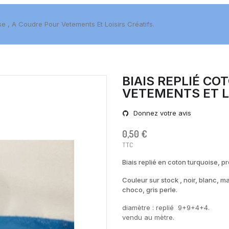
se , A Coudre Pour Vetements Et Loisirs Créatifs.
BIAIS REPLIÉ CO
VETEMENTS ET LO
Donnez votre avis
0,50 €
TTC
Biais replié en coton turquoise, pr
Couleur sur stock , noir, blanc, m
choco, gris perle.
diamètre : replié 9+9+4+4.
vendu au mètre.