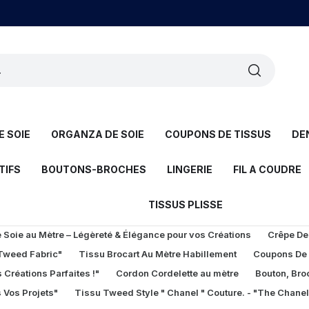
 SOIE
ORGANZA DE SOIE
COUPONS DE TISSUS
DE
TIFS
BOUTONS-BROCHES
LINGERIE
FIL A COUDRE
TISSUS PLISSE
Soie au Mètre – Légèreté & Élégance pour vos Créations
Crêpe De
 Tweed Fabric"
Tissu Brocart Au Mètre Habillement
Coupons De
 Créations Parfaites !"
Cordon Cordelette au mètre
Bouton, Bro
 Vos Projets"
Tissu Tweed Style " Chanel " Couture. - "The Chane