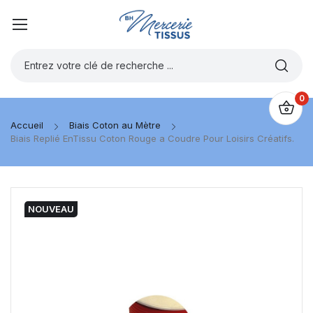
0
Accueil
Biais Coton au Mètre
Biais Replié EnTissu Coton Rouge a Coudre Pour Loisirs Créatifs.
NOUVEAU