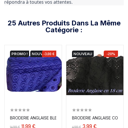
répondra à toutes vos attentes.
25 Autres Produits Dans La Même
Catégorie :
PROMO !
NOUVEAU
-3,00 €
NOUVEAU
-20%
BRODERIE ANGLAISE COTON 
BRODERIE ANGLAISE BLEU INDIGO EN TISSU AJOURÉE...
11,99 €
3,99 €
14,99 €
4,99 €