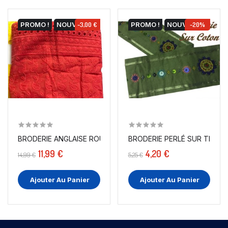
PROMO !
NOUVEAU
-3,00 €
PROMO !
NOUVEAU
-20%
BRODERIE ANGLAISE ROUGE EN TISSU COTON BRODÉ AU...
BRODERIE P
11,99 €
4,20 €
14,99 €
5,25 €
Ajouter Au Panier
Ajouter Au Panier