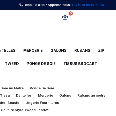
Besoin d'aide ? Appelez-nous:
+33 (0)9 84 19 71 06
0
0,00 €
NTELLES
MERCERIE
GALONS
RUBANS
ZIP
TWEED
PONGE DE SOIE
TISSUS BROCART
 Soie Au Mètre
Pongé De Soie
 Tissu
Dentelles
Mercerie
Galons
Rubans au mètre
che- Boucle
Lingerie Fournitures
l Couture Style Tweed Fabric"