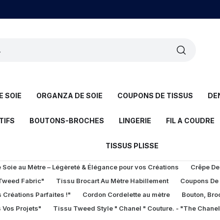
 SOIE
ORGANZA DE SOIE
COUPONS DE TISSUS
DE
TIFS
BOUTONS-BROCHES
LINGERIE
FIL A COUDRE
TISSUS PLISSE
Soie au Mètre – Légèreté & Élégance pour vos Créations
Crêpe De
 Tweed Fabric"
Tissu Brocart Au Mètre Habillement
Coupons De
 Créations Parfaites !"
Cordon Cordelette au mètre
Bouton, Bro
 Vos Projets"
Tissu Tweed Style " Chanel " Couture. - "The Chane