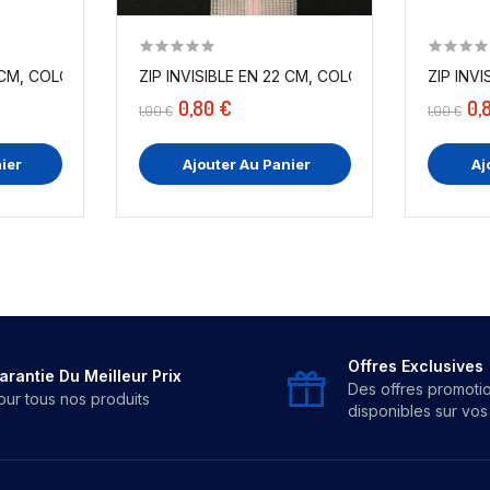
 CM, COLORIS VERT ANIS ,...
ZIP INVISIBLE EN 22 CM, COLORIS ROSE ,...
ZIP INV
0,80 €
0,
1,00 €
1,00 €
ier
Ajouter Au Panier
Aj
Offres Exclusives
arantie Du Meilleur Prix
Des offres promoti
our tous nos produits
disponibles sur vo