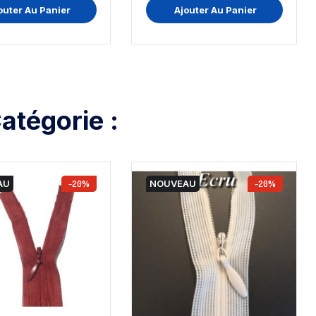
outer Au Panier
Ajouter Au Panier
atégorie :
AU
-20%
NOUVEAU
-20%