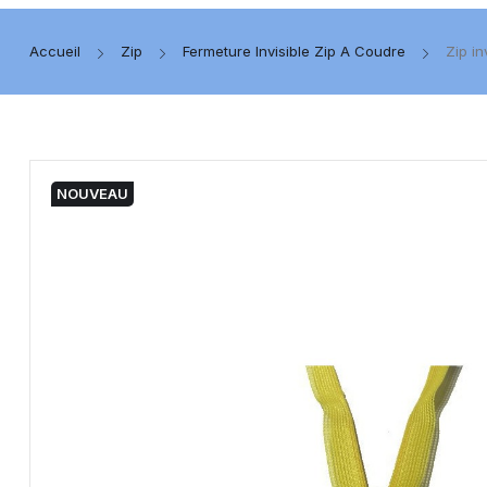
Accueil
Zip
Fermeture Invisible Zip A Coudre
Zip i
NOUVEAU