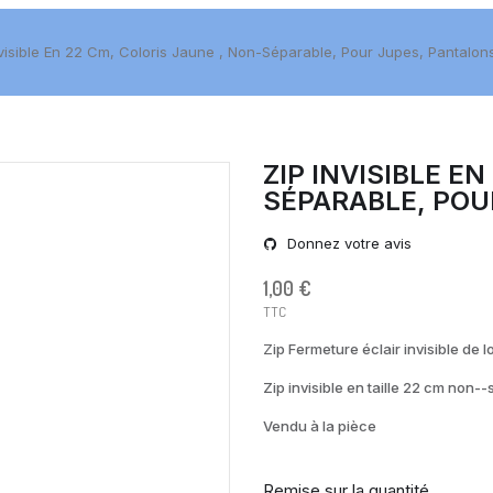
nvisible En 22 Cm, Coloris Jaune , Non-Séparable, Pour Jupes, Pantalon
ZIP INVISIBLE E
SÉPARABLE, POU
Donnez votre avis
1,00 €
TTC
Z
ip Fermeture éclair invisible de
Zip invisible en taille 22 cm non-
Vendu à la pièce
Remise sur la quantité