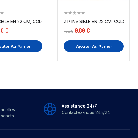
ISIBLE EN 22 CM, COLORIS BORDEAUX...
80 €
0,80 €
1,00 €
outer Au Panier
Ajouter Au Panier
Assistance 24/7
onnelles
Contactez-nous 24h/24
s achats