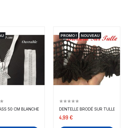
AU
PROMO !
NOUVEAU
..
ASS 50 CM BLANCHE, FERMETURE ÉCLAIR EN...
DENTELLE BRODÉ SUR TULLE EN 6.5
€
4,99 €