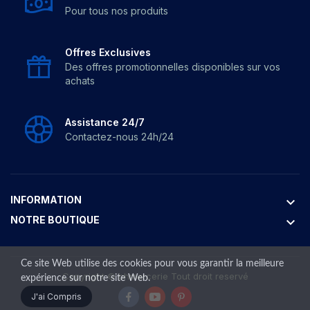
Pour tous nos produits
Offres Exclusives
Des offres promotionnelles disponibles sur vos
achats
Assistance 24/7
Contactez-nous 24h/24
INFORMATION
keyboard_arrow_down
NOTRE BOUTIQUE
keyboard_arrow_down
Ce site Web utilise des cookies pour vous garantir la meilleure
Copyright ©
bhmercerie
Tout droit reservé
expérience sur notre site Web.
J'ai Compris