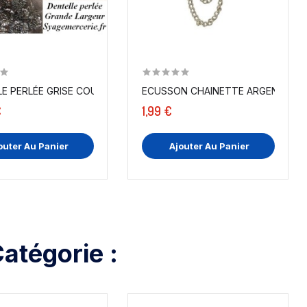
AN SUR TULLE BRODÉ AU MÈTRE EN ECRU POUR...
DENTELLE PERLÉE GRISE COUTURE.
ECUSSON CHAINETTE ARGENT
€
1,99 €
outer Au Panier
Ajouter Au Panier
atégorie :