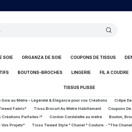
 SOIE
ORGANZA DE SOIE
COUPONS DE TISSUS
DE
TIFS
BOUTONS-BROCHES
LINGERIE
FIL A COUDRE
TISSUS PLISSE
Soie au Mètre – Légèreté & Élégance pour vos Créations
Crêpe De
 Tweed Fabric"
Tissu Brocart Au Mètre Habillement
Coupons De
 Créations Parfaites !"
Cordon Cordelette au mètre
Bouton, Bro
 Vos Projets"
Tissu Tweed Style " Chanel " Couture. - "The Chane