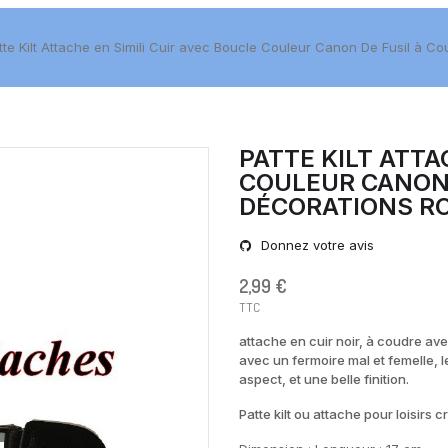
tte Kilt Attache en Simili Cuir avec Boucle Couleur Canon De Fusil à C
PATTE KILT ATTA
COULEUR CANON 
DÉCORATIONS RO
Donnez votre avis
2,99 €
TTC
attache en cuir noir, à coudre av
avec un fermoire mal et femelle, l
aspect, et une belle finition.
Patte kilt ou attache pour loisirs 