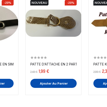
-20%
NOUVEAU
-20%
NOUVE
PATTE D’ATTACHE EN 2 PARTIES, ATTACHE IMITA
PATTE KILT ATTACHE EN SIMILI CUIR VERNI NOIR A...
PATTE K
1,99 €
2,
2,49 €
2,99 €
ier
Ajouter Au Panier
Aj