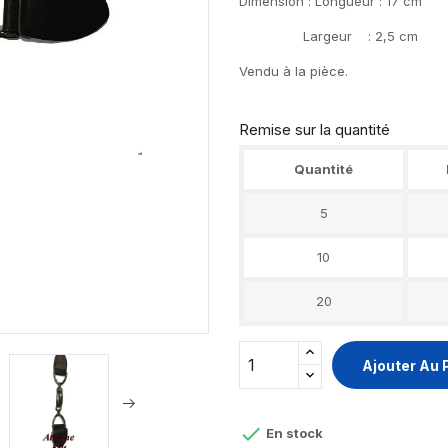
Dimension : Longueur : 17 cm
Largeur : 2,5 cm
Vendu à la pièce.
Remise sur la quantité
Quantité
5
10
20
Ajouter Au 

En stock