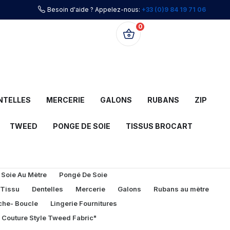
Besoin d'aide ? Appelez-nous:
+33 (0)9 84 19 71 06
0
0,00 €
NTELLES
MERCERIE
GALONS
RUBANS
ZIP
TWEED
PONGE DE SOIE
TISSUS BROCART
 Soie Au Mètre
Pongé De Soie
 Tissu
Dentelles
Mercerie
Galons
Rubans au mètre
che- Boucle
Lingerie Fournitures
l Couture Style Tweed Fabric"