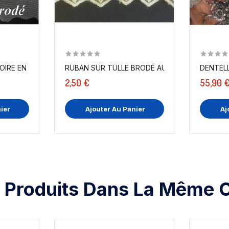
IRE EN 9 CM SUR RÉSILLE TULLE...
RUB
2,50 €
55,90 
ier
Ajouter Au Panier
Aj
 Produits Dans La Même C