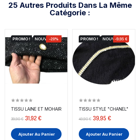
25 Autres Produits Dans La Même
Catégorie :
PROMO !
NOUVEAU
-20%
PROMO !
NOUVEAU
-9,95 €
TISSU LAINE ET MOHAIR NOIR CHINÉ AU MÈTRE...
TISSU STYLE "CHANEL" TWEE
31,92 €
39,95 €
39,90 €
49,90 €
Ajouter Au Panier
Ajouter Au Panier