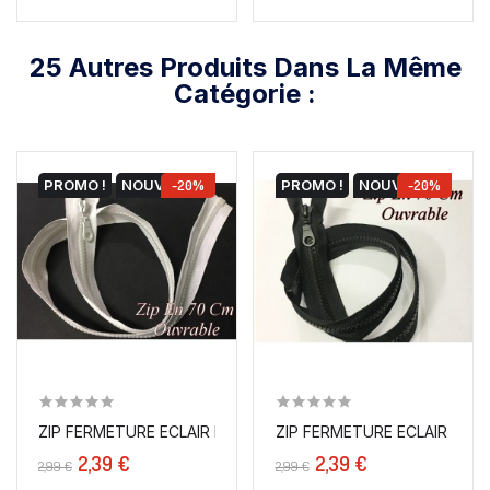
25 Autres Produits Dans La Même
Catégorie :
PROMO !
NOUVEAU
-20%
PROMO !
NOUVEAU
-20%
ZIP FERMETURE ECLAIR EN 70 CM BLANCHE À...
ZIP FERMETURE ECLAIR EN 70 
2,39 €
2,39 €
2,99 €
2,99 €