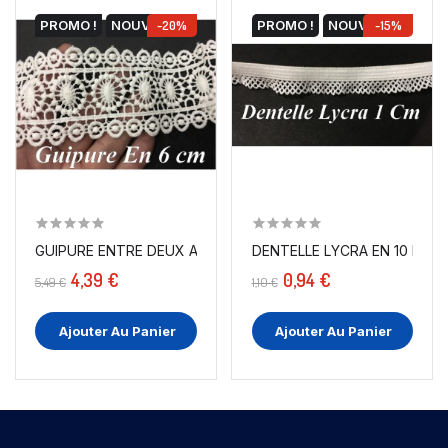
PROMO !
NOUVEAU
-20%
PROMO !
NOUVEAU
-15%
GUIPURE ENTRE DEUX AU MÈTRE EN 6 CM BLANCHE...
DENTELLE LYCRA EN 10 MM B
4,39 €
0,94 €
5,49 €
1,10 €
Ajouter Au Panier
Ajouter Au Panier