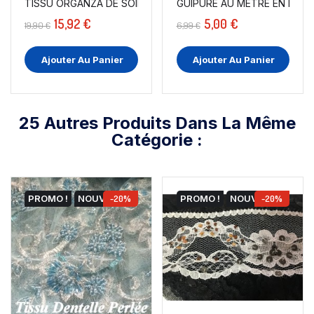
TISSU ORGANZA DE SOIE BLEU INDIGO AU MÈTRE EN...
GUIPURE AU MÈTRE EN MOTIF
15,92 €
5,00 €
19,90 €
6,99 €
Ajouter Au Panier
Ajouter Au Panier
25 Autres Produits Dans La Même
Catégorie :
PROMO !
NOUVEAU
-20%
PROMO !
NOUVEAU
-20%