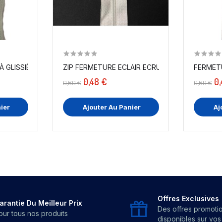
FERMETURE ECLAIR À GLISSIÈRE NYLON GRIS PERLE...
ZIP FERMETURE ECLAIR ECRU A GLISSIÈRE NYLON
FERMETU
0,48 €
0,
0,60 €
0,60 €
ier
Ajouter Au Panier
Aj
Offres Exclusives
arantie Du Meilleur Prix
Des offres promoti
our tous nos produits
disponibles sur vo