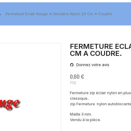
Fermeture Eclair Rouge A Glissière Nylon 20 Cm A Coudre.
FERMETURE ECLA
CM A COUDRE.
Donnez votre avis
0,60 €
TTC
Fermeture zip éclair nylon en plus
classique..
zip Fermeture nylon autoblocant
Maille 3 mm.
Vendu à la pièce.