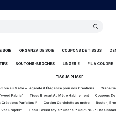
 SOIE
ORGANZA DE SOIE
COUPONS DE TISSUS
DE
TIFS
BOUTONS-BROCHES
LINGERIE
FIL A COUDRE
TISSUS PLISSE
Soie au Mètre – Légèreté & Élégance pour vos Créations
Crêpe De
 Tweed Fabric"
Tissu Brocart Au Mètre Habillement
Coupons De
 Créations Parfaites !"
Cordon Cordelette au mètre
Bouton, Bro
 Vos Projets"
Tissu Tweed Style " Chanel " Couture. - "The Chane