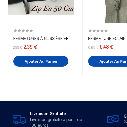
FERMETURES À GLISSIÈRE EN PLASTIQUE FINE EN 50...
2,39 €
0,48 €
2,99 €
0,60 €
Ajouter Au Panier
Ajouter Au Pan
Livraison Gratuite
G
Livraison gratuite à partir de
P
100 euros.