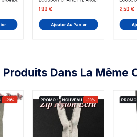
1,99 €
2,50 €
ier
Ajouter Au Panier
Aj
 Produits Dans La Même C
U
-20%
PROMO !
NOUVEAU
-20%
PROMO 