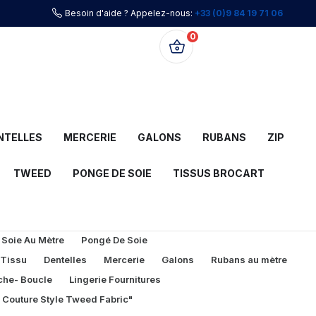
Besoin d'aide ? Appelez-nous:
+33 (0)9 84 19 71 06
0
0,00 €
NTELLES
MERCERIE
GALONS
RUBANS
ZIP
TWEED
PONGE DE SOIE
TISSUS BROCART
 Soie Au Mètre
Pongé De Soie
 Tissu
Dentelles
Mercerie
Galons
Rubans au mètre
che- Boucle
Lingerie Fournitures
l Couture Style Tweed Fabric"