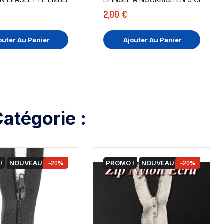
2,00 €
outer Au Panier
Ajouter Au Panier
atégorie :
!
NOUVEAU
-20%
PROMO !
NOUVEAU
-20%