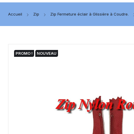
Accueil
Zip
Zip Fermeture éclair à Glissière à Coudre.
PROMO !
NOUVEAU